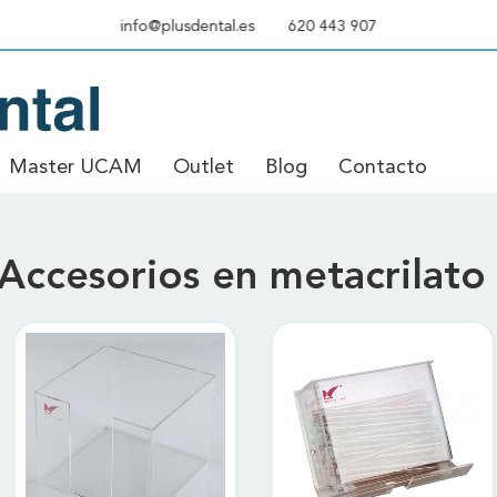
info@plusdental.es
620 443 907
Master UCAM
Outlet
Blog
Contacto
sorios en metacrilato
Accesorios en metacrilat