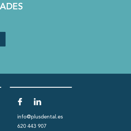
DADES
info@plusdental.es
620 443 907