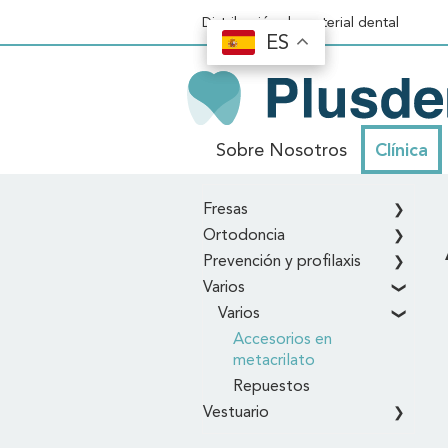
Distribución de material dental
ES
ES
Sobre Nosotros
Clínica
Inicio
\
Clínica
\
Varios
\
Varios
\
Acce
Fresas
Ortodoncia
Prevención y profilaxis
Varios
Varios
Accesorios en
metacrilato
Repuestos
Vestuario