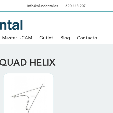
info@plusdental.es
620 443 907
Master UCAM
Outlet
Blog
Contacto
ELIX
QUAD HELIX