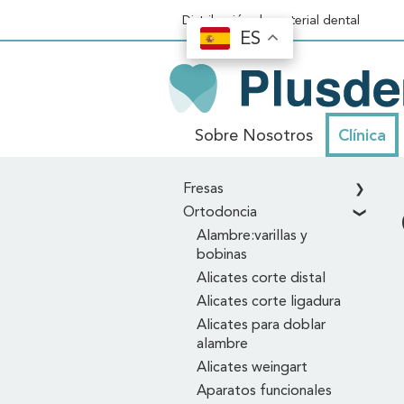
Distribución de material dental
ES
ES
Sobre Nosotros
Clínica
Inicio
\
Clínica
\
Ortodoncia
\
QUAD H
Fresas
Ortodoncia
Alambre:varillas y
bobinas
Alicates corte distal
Alicates corte ligadura
Alicates para doblar
alambre
Alicates weingart
Aparatos funcionales