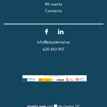
Mi cuenta
Contacto
info@plusdental.es
620 443 907
diseño web
con
de Gavisa TIC