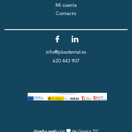
Mi cuenta
Contacto
info@plusdental.es
620 443 907
diseño web
con
de Gavisa TIC