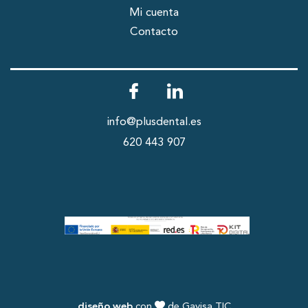
Mi cuenta
Contacto
info@plusdental.es
620 443 907
diseño web
con
de Gavisa TIC