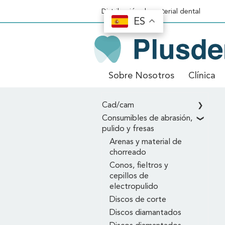
Distribución de material dental
ES
ES
Sobre Nosotros
Clínica
Inicio
\
Consumibles de abrasión, pulid
Cad/cam
Consumibles de abrasión,
pulido y fresas
Arenas y material de
chorreado
Conos, fieltros y
cepillos de
electropulido
Discos de corte
Discos diamantados