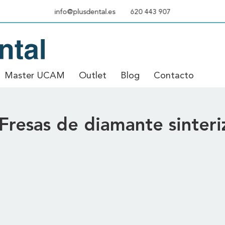
info@plusdental.es
620 443 907
Master UCAM
Outlet
Blog
Contacto
o y fresas
\
Fresas de diamante sinterizado
Fresas de diamante sinter