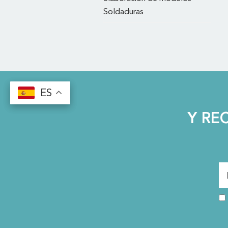
Soldaduras
ES
ES
Y RE