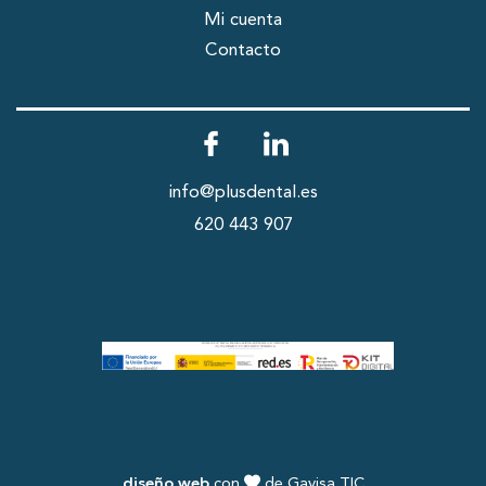
Mi cuenta
Contacto
info@plusdental.es
620 443 907
diseño web
con
de Gavisa TIC